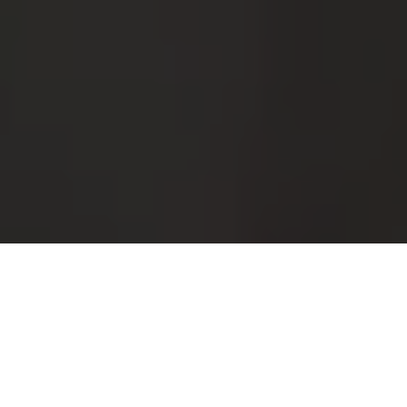
ZAPRASZAMY NA
NAJLEPSZE SUSHI W KRAKOWIE
Yana sushi
ul. Lwowska 1
30-548 Kraków